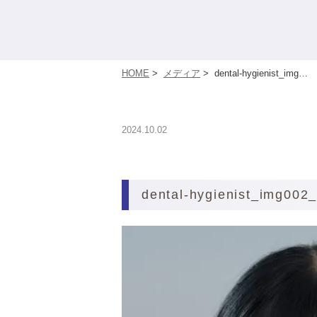
HOME
>
メディア
>
dental-hygienist_img…
2024.10.02
dental-hygienist_img002