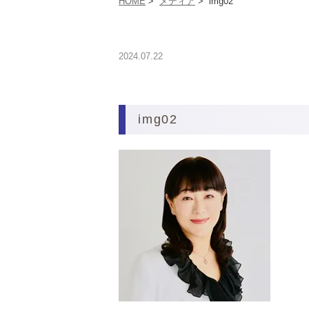
HOME
>
メディア
>
img02
2024.07.22
img02