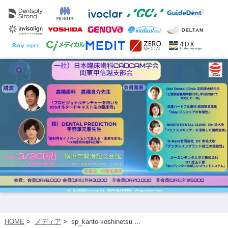
HOME
>
メディア
>
sp_kanto-koshinetsu …