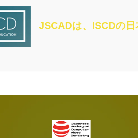
JSCADは、ISCDの