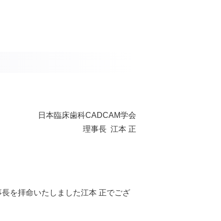
日本臨床歯科CADCAM学会
理事長 江本 正
事長を拝命いたしました江本 正でござ