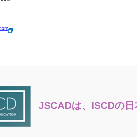
.com
JSCADは、ISCDの