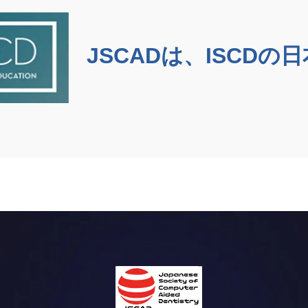
JSCADは、ISCDの