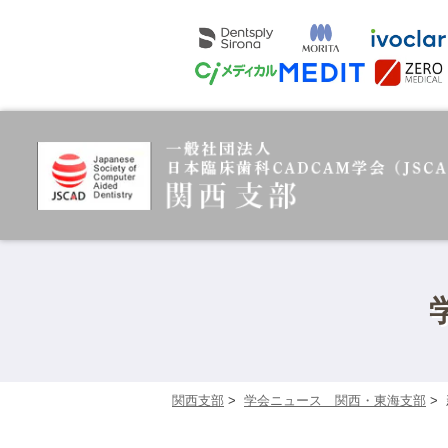
関西支部
>
学会ニュース 関西・東海支部
>