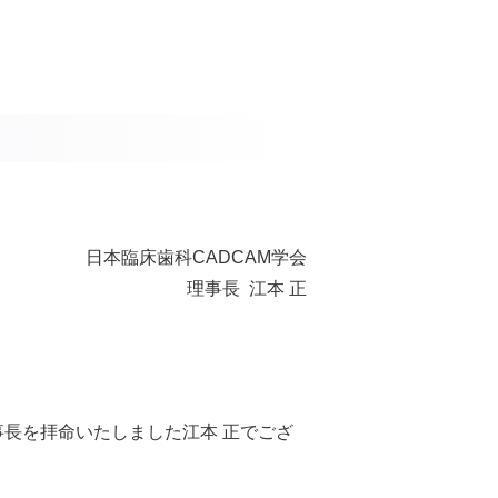
日本臨床歯科CADCAM学会
理事長 江本 正
事長を拝命いたしました江本 正でござ