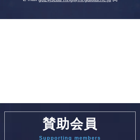
賛助会員
Supporting members