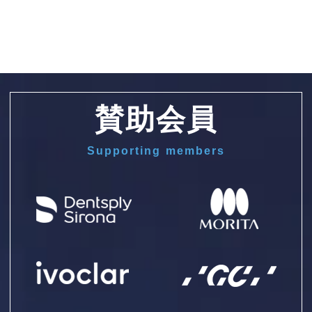
賛助会員
Supporting members