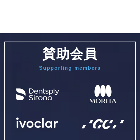
賛助会員
Supporting members