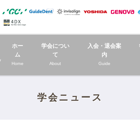
ホー
学会につい
入会・退会案
ム
て
内
Home
About
Guide
学会ニュース