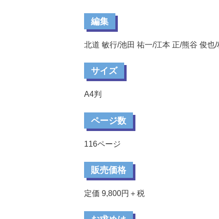
編集
北道 敏行/池田 祐一/江本 正/熊谷 俊也/
サイズ
A4判
ページ数
116ページ
販売価格
定価 9,800円＋税