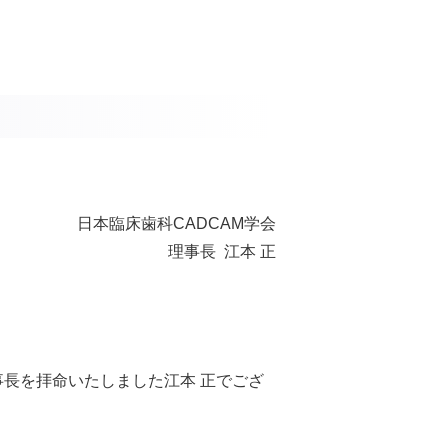
日本臨床歯科CADCAM学会
理事長 江本 正
事長を拝命いたしました江本 正でござ