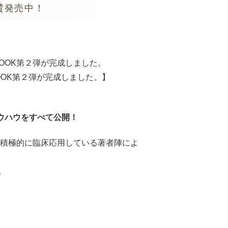
賛発売中！
OOK第２弾が完成しました。】
ウハウをすべて公開！
器を積極的に臨床応用している著者陣によ
。